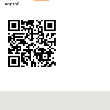
картой
.