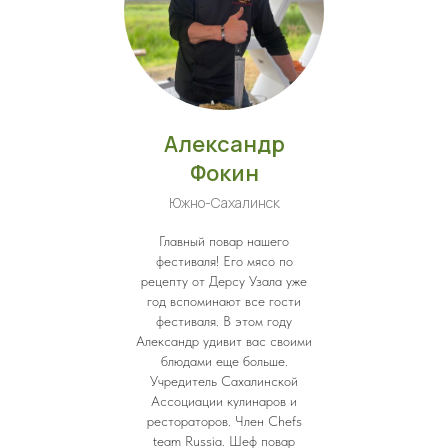
Александр
Фокин
Южно-Сахалинск
Главный повар нашего
фестиваля! Его мясо по
рецепту от Дерсу Узала уже
год вспоминают все гости
фестиваля. В этом году
Александр удивит вас своими
блюдами еще больше.
Учредитель Сахалинской
Ассоциации кулинаров и
рестораторов. Член Chefs
team Russia. Шеф повар