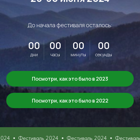
До начала фестиваля осталось:
00
00
00
00
дни
часы
минуты
секунды
Посмотри, как это было в 2023
Посмотри, как это было в 2022
валь 2024
Фестиваль 2024
Фестиваль 2024
Фес