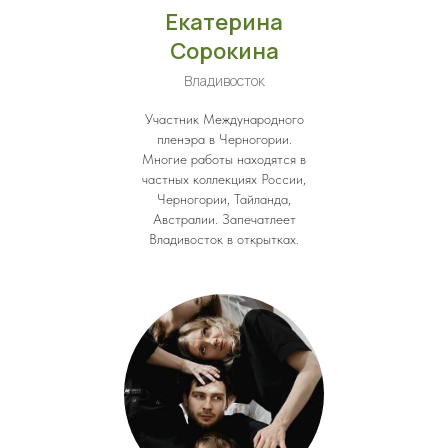
Екатерина
Сорокина
Владивосток
Участник Международного
пленэра в Черногории.
Многие работы находятся в
частных коллекциях России,
Черногории, Тайланда,
Австралии. Запечатлеет
Владивосток в открытках.