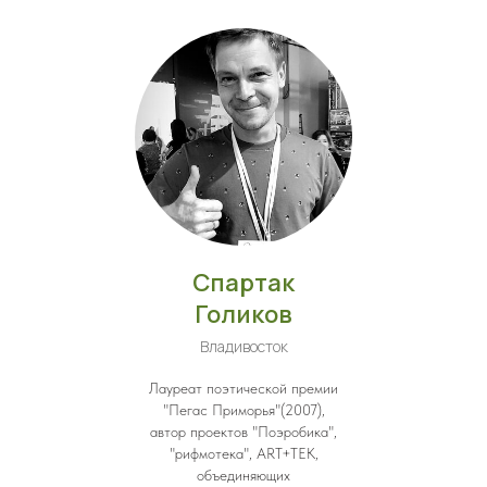
Спартак
Голиков
Владивосток
Лауреат поэтической премии
"Пегас Приморья"(2007),
автор проектов "Поэробика",
"рифмотека", ART+TEK,
объединяющих